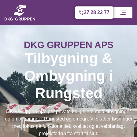
27 28 22 77
DKG GRUPPEN APS
Tilbygning &
Ombygning i
Rungsted
DKG Gruppen hjælper private boligejere med tilbygninger
og ombygninger i Rungsted og omegn. Vi skaber løsninger
med fokus på funktionalitet, kvalitet og et velplanlagt
projektforløb fra start til slut.