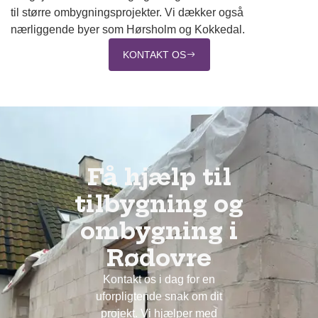
til større ombygningsprojekter. Vi dækker også
nærliggende byer som Hørsholm og Kokkedal.
KONTAKT OS
Få hjælp til
tilbygning og
ombygning i
Rødovre
Kontakt os i dag for en
uforpligtende snak om dit
projekt. Vi hjælper med