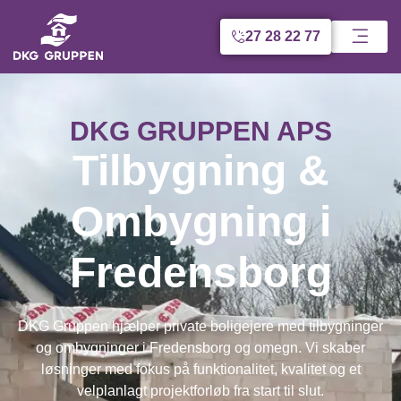
27 28 22 77
DKG GRUPPEN APS
Tilbygning &
Ombygning i
Fredensborg
DKG Gruppen hjælper private boligejere med tilbygninger
og ombygninger i Fredensborg og omegn. Vi skaber
løsninger med fokus på funktionalitet, kvalitet og et
velplanlagt projektforløb fra start til slut.