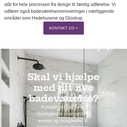
står for hele processen fra design til færdig udførelse. Vi
udfører også badeværelsesrenoveringer i nærliggende
områder som Hedehusene og Glostrup.
KONTAKT OS
Skal vi hjælpe
med dit nye
badeværelse?
Kontakt os i dag for en
uforpligtende snak om dine
ønsker og muligheder. Vi