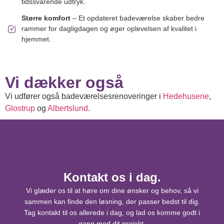
tidssvarende udtryk.
Større komfort
– Et opdateret badeværelse skaber bedre
rammer for dagligdagen og øger oplevelsen af kvalitet i
hjemmet.
Vi dækker også
Vi udfører også badeværelsesrenoveringer i
Hedehusene
,
Glostrup
og
Albertslund
.
Kontakt os i dag.
Vi glæder os til at høre om dine ønsker og behov, så vi
sammen kan finde den løsning, der passer bedst til dig.
Tag kontakt til os allerede i dag, og lad os komme godt i
gang med dit projekt.