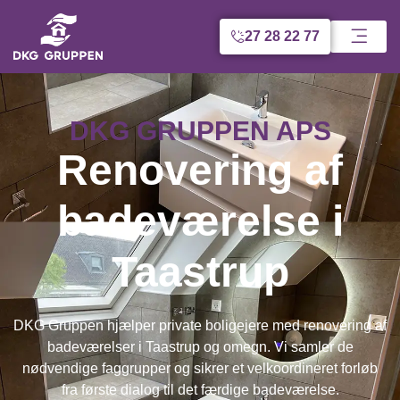
27 28 22 77
DKG GRUPPEN APS
Renovering af
badeværelse i
Taastrup
DKG Gruppen hjælper private boligejere med renovering af
badeværelser i Taastrup og omegn. Vi samler de
nødvendige faggrupper og sikrer et velkoordineret forløb
fra første dialog til det færdige badeværelse.