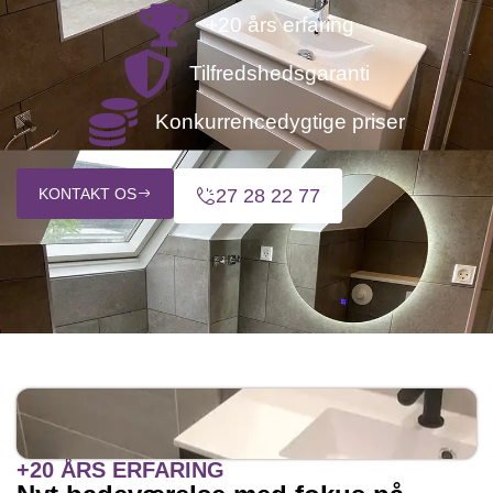
+20 års erfaring
Tilfredshedsgaranti
Konkurrencedygtige priser
KONTAKT OS
27 28 22 77
+20 ÅRS ERFARING