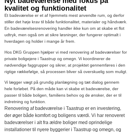
Nyt badeværelse med fokus på
kvalitet og funktionalitet
Et badeværelse er et af hjemmets mest anvendte rum, og derfor
stiller det høje krav til både funktionalitet, materialer og håndværk.
En badeværelsesrenovering handler ikke kun om at skabe et flot
udtryk, men også om at sikre løsninger, der fungerer optimalt i
hverdagen og holder i mange år frem.
Hos DKG Gruppen hjælper vi med renovering af badeværelser for
private boligejere i Taastrup og omegn. Vi koordinerer de
nødvendige faggrupper og sikrer, at projektet gennemføres i den
rigtige rækkefølge, så processen bliver så overskuelig som muligt.
Vi lægger vægt på grundig planlægning og tæt dialog gennem
hele forløbet. På den måde kan vi skabe et badeværelse, der
passer til både boligen, familiens behov og de ønsker, der er til
indretning og funktion.
Renovering af badeværelse i Taastrup er en investering,
der øger både komfort og boligens værdi. Vi har renoveret
badeværelser i alt fra ældre boliger med oprindelige
installationer til nyere byggerier i Taastrup og omegn, og