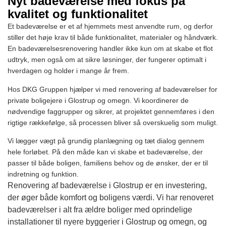
Nyt badeværelse med fokus på
kvalitet og funktionalitet
Et badeværelse er et af hjemmets mest anvendte rum, og derfor
stiller det høje krav til både funktionalitet, materialer og håndværk.
En badeværelsesrenovering handler ikke kun om at skabe et flot
udtryk, men også om at sikre løsninger, der fungerer optimalt i
hverdagen og holder i mange år frem.
Hos DKG Gruppen hjælper vi med renovering af badeværelser for
private boligejere i Glostrup og omegn. Vi koordinerer de
nødvendige faggrupper og sikrer, at projektet gennemføres i den
rigtige rækkefølge, så processen bliver så overskuelig som muligt.
Vi lægger vægt på grundig planlægning og tæt dialog gennem
hele forløbet. På den måde kan vi skabe et badeværelse, der
passer til både boligen, familiens behov og de ønsker, der er til
indretning og funktion.
Renovering af badeværelse i Glostrup er en investering,
der øger både komfort og boligens værdi. Vi har renoveret
badeværelser i alt fra ældre boliger med oprindelige
installationer til nyere byggerier i Glostrup og omegn, og