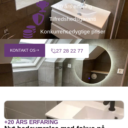
+20 års erfaring
Tilfredshedsgaranti
Konkurrencedygtige priser
KONTAKT OS
27 28 22 77
+20 ÅRS ERFARING