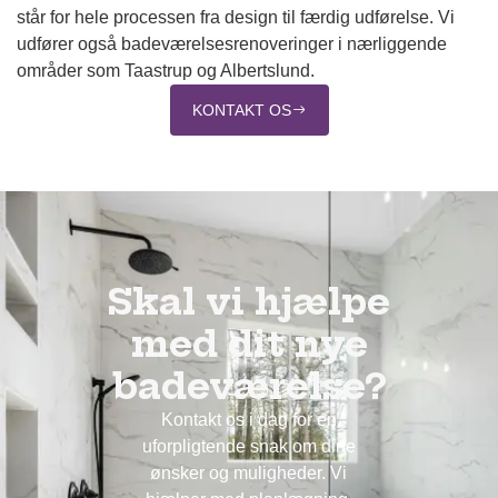
står for hele processen fra design til færdig udførelse. Vi
udfører også badeværelsesrenoveringer i nærliggende
områder som Taastrup og Albertslund.
KONTAKT OS
Skal vi hjælpe
med dit nye
badeværelse?
Kontakt os i dag for en
uforpligtende snak om dine
ønsker og muligheder. Vi