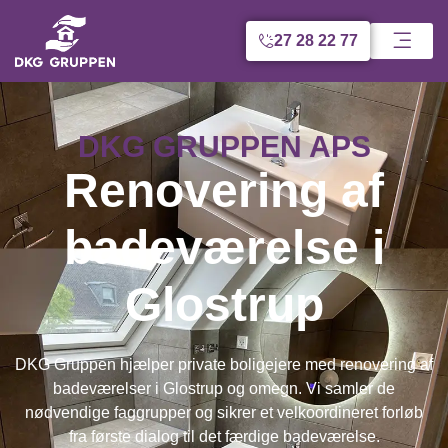
27 28 22 77
DKG GRUPPEN APS
Renovering af
badeværelse i
Glostrup
DKG Gruppen hjælper private boligejere med renovering af
badeværelser i Glostrup og omegn. Vi samler de
nødvendige faggrupper og sikrer et velkoordineret forløb
fra første dialog til det færdige badeværelse.