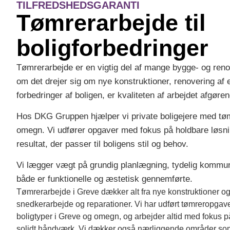
TILFREDSHEDSGARANTI
Tømrerarbejde til
boligforbedringer
Tømrerarbejde er en vigtig del af mange bygge- og reno
om det drejer sig om nye konstruktioner, renovering af 
forbedringer af boligen, er kvaliteten af arbejdet afgøren
Hos DKG Gruppen hjælper vi private boligejere med tø
omegn. Vi udfører opgaver med fokus på holdbare løsni
resultat, der passer til boligens stil og behov.
Vi lægger vægt på grundig planlægning, tydelig kommuni
både er funktionelle og æstetisk gennemførte.
Tømrerarbejde i Greve dækker alt fra nye konstruktioner og 
snedkerarbejde og reparationer. Vi har udført tømreropgav
boligtyper i Greve og omegn, og arbejder altid med fokus p
solidt håndværk. Vi dækker også nærliggende områder som