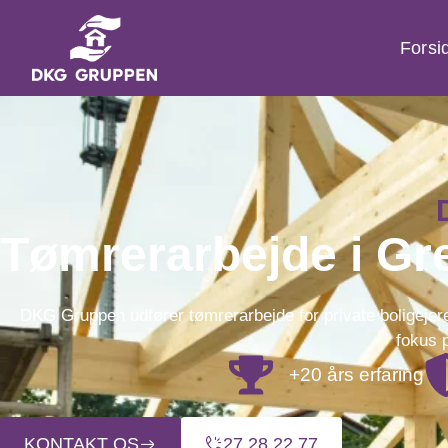
Forsi
Tømrerarbejde i Gr
DKG Gruppen udfører tømrerarbejde for private boligejer
fokus p
+20 års erfaring
KONTAKT OS
27 28 22 77