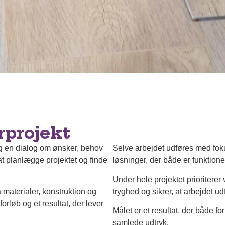
rprojekt
g en dialog om ønsker, behov
Selve arbejdet udføres med fok
t planlægge projektet og finde
løsninger, der både er funktione
Under hele projektet prioriter
 materialer, konstruktion og
tryghed og sikrer, at arbejdet u
orløb og et resultat, der lever
Målet er et resultat, der både fo
samlede udtryk.