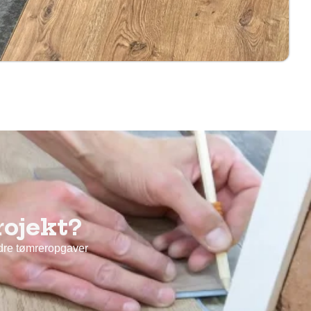
rojekt?
ndre tømreropgaver