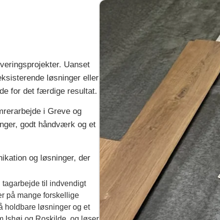
veringsprojekter. Uanset
eksisterende løsninger eller
de for det færdige resultat.
mrerarbejde i Greve og
nger, godt håndværk og et
kation og løsninger, der
tagarbejde til indvendigt
er på mange forskellige
å holdbare løsninger og et
 Ishøj og Roskilde, og løser