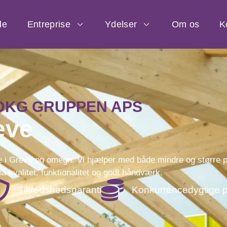
de
Entreprise
Ydelser
Om os
K
DKG GRUPPEN APS
eve
e i Greve og omegn. Vi hjælper med både mindre og større p
å kvalitet, funktionalitet og godt håndværk.
Tilfredshedsgaranti
Konkurrencedygtige p