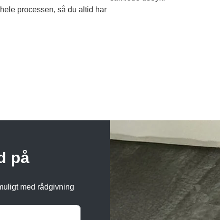
hele processen, så du altid har
d på
 muligt med rådgivning