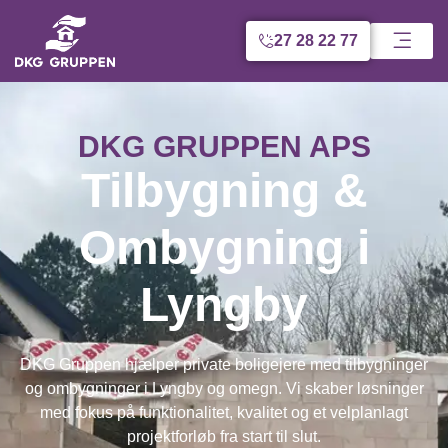
27 28 22 77
DKG GRUPPEN APS
Tilbygning &
Ombygning i
Lyngby
DKG Gruppen hjælper private boligejere med tilbygninger
og ombygninger i Lyngby og omegn. Vi skaber løsninger
med fokus på funktionalitet, kvalitet og et velplanlagt
projektforløb fra start til slut.