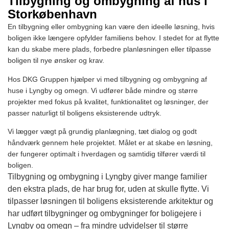
Tilbygning og ombygning af hus i
Storkøbenhavn
En tilbygning eller ombygning kan være den ideelle løsning, hvis
boligen ikke længere opfylder familiens behov. I stedet for at flytte
kan du skabe mere plads, forbedre planløsningen eller tilpasse
boligen til nye ønsker og krav.
Hos DKG Gruppen hjælper vi med tilbygning og ombygning af
huse i Lyngby og omegn. Vi udfører både mindre og større
projekter med fokus på kvalitet, funktionalitet og løsninger, der
passer naturligt til boligens eksisterende udtryk.
Vi lægger vægt på grundig planlægning, tæt dialog og godt
håndværk gennem hele projektet. Målet er at skabe en løsning,
der fungerer optimalt i hverdagen og samtidig tilfører værdi til
boligen.
Tilbygning og ombygning i Lyngby giver mange familier
den ekstra plads, de har brug for, uden at skulle flytte. Vi
tilpasser løsningen til boligens eksisterende arkitektur og
har udført tilbygninger og ombygninger for boligejere i
Lyngby og omegn – fra mindre udvidelser til større