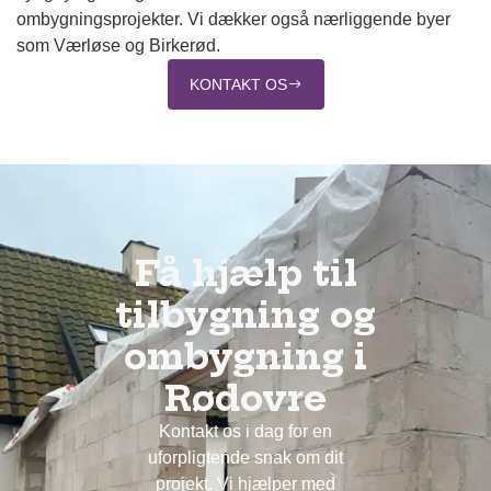
ombygningsprojekter. Vi dækker også nærliggende byer
som Værløse og Birkerød.
KONTAKT OS
Få hjælp til
tilbygning og
ombygning i
Rødovre
Kontakt os i dag for en
uforpligtende snak om dit
projekt. Vi hjælper med