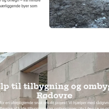
re og omegn – fra mindre
 nærliggende byer som
lp til tilbygning og omby
Rødovre
 for en uforpligtende snak om dit projekt. Vi hjælper med rådgiv
Hvidovre
førelse af både tilbygninger og ombygninger i
og o