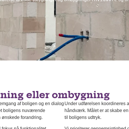
gning eller ombygning
nemgang af boligen og en dialog
Under udførelsen koordineres ar
et boligens nuværende
håndværk. Målet er at skabe en 
n ønskede forandring.
til boligens udtryk.
fokus på funktionalitet,
Vi prioriterer gennemsigtighed