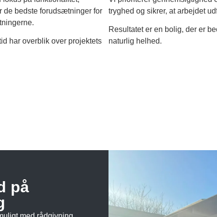
 de bedste forudsætninger for
tryghed og sikrer, at arbejdet u
ntningerne.
Resultatet er en bolig, der er b
id har overblik over projektets
naturlig helhed.
d på
g
 muligt med rådgivning