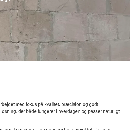
bejdet med fokus på kvalitet, præcision og godt
løsning, der både fungerer i hverdagen og passer naturligt
 og god kommunikation gennem hele projektet. Det giver