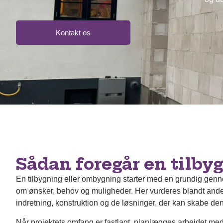
Kontakt os
Sådan foregår en tilby
En tilbygning eller ombygning starter med en grundig gen
om ønsker, behov og muligheder. Her vurderes blandt and
indretning, konstruktion og de løsninger, der kan skabe de
Når projektets omfang er fastlagt, planlægges arbejdet med 