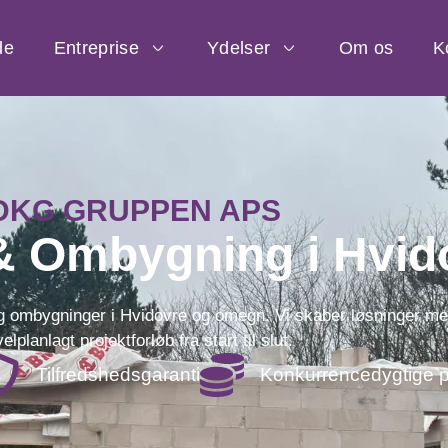
de
Entreprise
Ydelser
Om os
K
DKG GRUPPEN APS
& Ombygning i Hvid
 ombygninger i Hvidovre og omegn. Vi skaber løsninger med f
velplanlagt projektforløb fra start til slut.
Tilfredshedsgaranti
Konkurrencedygtige p