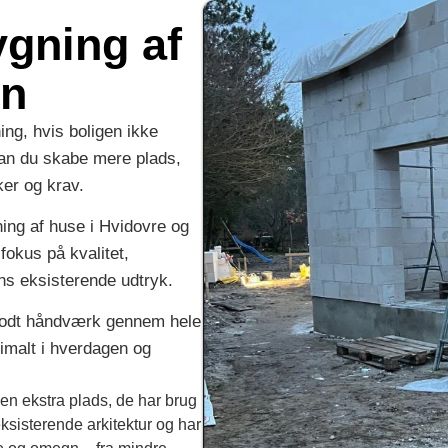
gning af
vn
ing, hvis boligen ikke
 kan du skabe mere plads,
ker og krav.
ng af huse i Hvidovre og
fokus på kvalitet,
gens eksisterende udtryk.
 godt håndværk gennem hele
timalt i hverdagen og
en ekstra plads, de har brug
 eksisterende arkitektur og har