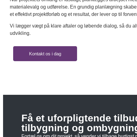
materialevalg og udførelse. En grundig planlægning skaber
et effektivt projektforløb og et resultat, der lever op til forve
Vi lægger vægt på klare aftaler og løbende dialog, så du alt
udvikling.
Kontakt os i dag
Få et uforpligtende tilbu
tilbygning og ombygnin
Fortæl os om dit projekt, så vender vi tilbage hurtigst