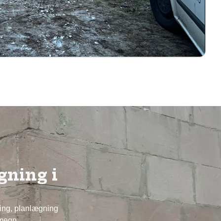
gning i
ning, planlægning
megn.