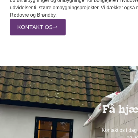
udført tilbygninger og ombygninger for boligejere i Hvidov
udvidelser til større ombygningsprojekter. Vi dækker også
Rødovre og Brøndby.
KONTAKT OS
Få hjæ
Kontakt os i dag
og ud