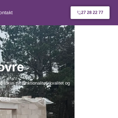
ontakt
27 28 22 77
ovre
okus på funktionalitet, kvalitet og
riser