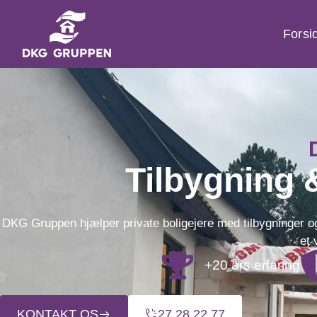
Forsi
Tilbygning 
DKG Gruppen hjælper private boligejere med tilbygninger og
et 
+20 års erfaring
KONTAKT OS
27 28 22 77