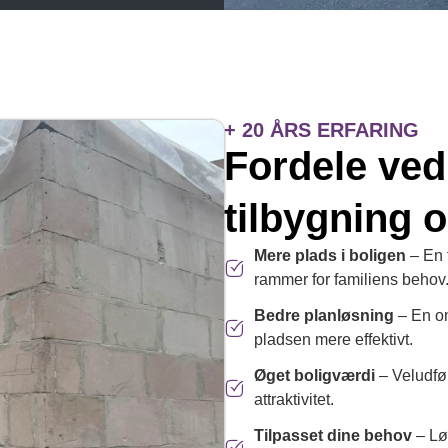
+ 20 ÅRS ERFARING
Fordele ved
tilbygning
Mere plads i boligen
– En 
rammer for familiens behov
Bedre planløsning
– En om
pladsen mere effektivt.
Øget boligværdi
– Veludfør
attraktivitet.
Tilpasset dine behov
– Lø