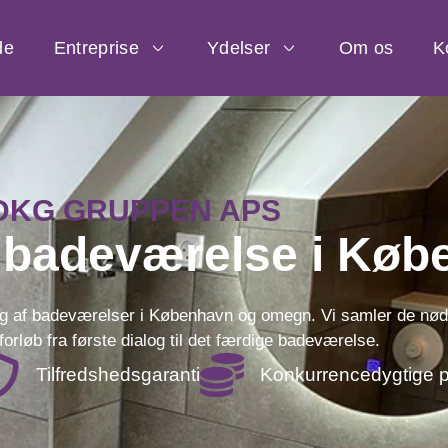
de
Entreprise
Ydelser
Om os
K
DKG GRUPPEN APS
 badeværelse i Køb
g af badeværelser i København og omegn. Vi samler de nødv
forløb fra første dialog til det færdige badeværelse.
Tilfredshedsgaranti
Konkurrencedygtige p