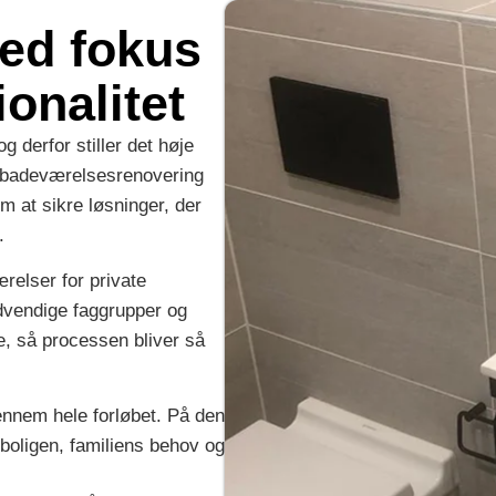
ed fokus
ionalitet
 derfor stiller det høje
En badeværelsesrenovering
m at sikre løsninger, der
.
elser for private
dvendige faggrupper og
e, så processen bliver så
ennem hele forløbet. På den
boligen, familiens behov og