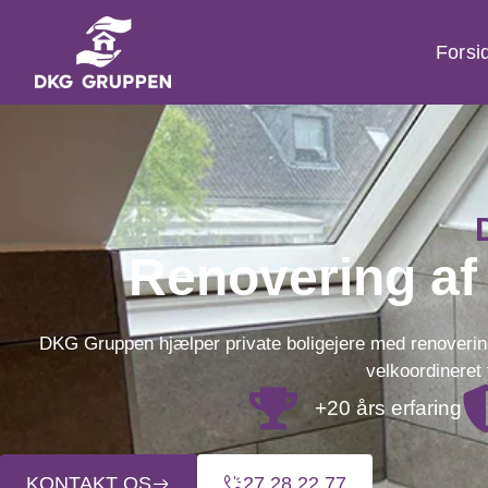
Forsi
Renovering af
DKG Gruppen hjælper private boligejere med renoverin
velkoordineret 
+20 års erfaring
KONTAKT OS
27 28 22 77