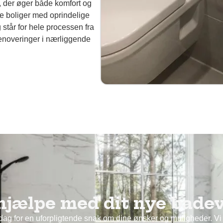
 der øger både komfort og
re boliger med oprindelige
 står for hele processen fra
renoveringer i nærliggende
 hjælpe med dit nye bade
 dag for en uforpligtende snak om dine ønsker og muligheder. V