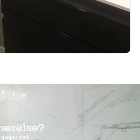
værelse?
i hjælper med