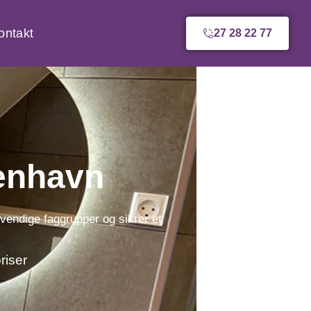
ontakt
27 28 22 77
enhavn
endige faggrupper og sikrer et
riser