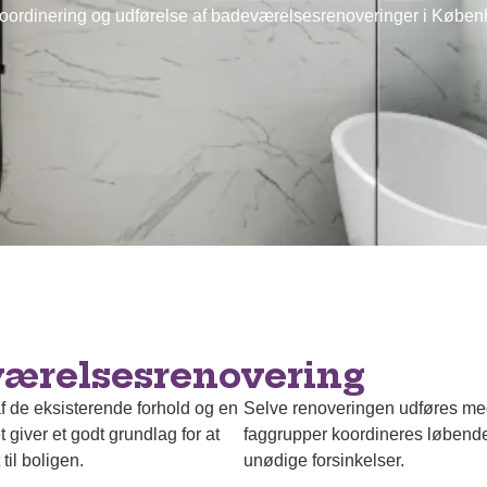
oordinering og udførelse af badeværelsesrenoveringer i Køb
værelsesrenovering
de eksisterende forhold og en
Selve renoveringen udføres me
t giver et godt grundlag for at
faggrupper koordineres løbende
til boligen.
unødige forsinkelser.