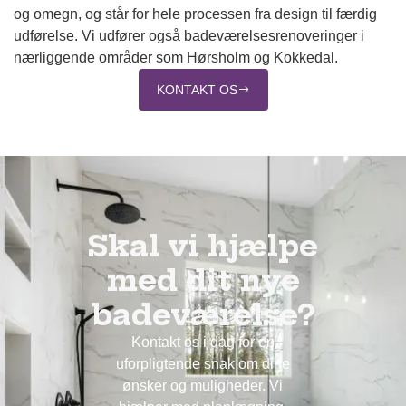
og omegn, og står for hele processen fra design til færdig
udførelse. Vi udfører også badeværelsesrenoveringer i
nærliggende områder som Hørsholm og Kokkedal.
KONTAKT OS
Skal vi hjælpe
med dit nye
badeværelse?
Kontakt os i dag for en
uforpligtende snak om dine
ønsker og muligheder. Vi