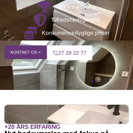
+20 års erfaring
Tilfredshedsgaranti
Konkurrencedygtige priser
KONTAKT OS
27 28 22 77
+20 ÅRS ERFARING