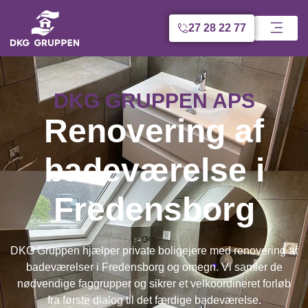
27 28 22 77
DKG GRUPPEN APS
Renovering af
badeværelse i
Fredensborg
DKG Gruppen hjælper private boligejere med renovering af
badeværelser i Fredensborg og omegn. Vi samler de
nødvendige faggrupper og sikrer et velkoordineret forløb
fra første dialog til det færdige badeværelse.