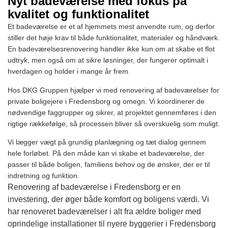
Nyt badeværelse med fokus på
kvalitet og funktionalitet
Et badeværelse er et af hjemmets mest anvendte rum, og derfor
stiller det høje krav til både funktionalitet, materialer og håndværk.
En badeværelsesrenovering handler ikke kun om at skabe et flot
udtryk, men også om at sikre løsninger, der fungerer optimalt i
hverdagen og holder i mange år frem.
Hos DKG Gruppen hjælper vi med renovering af badeværelser for
private boligejere i Fredensborg og omegn. Vi koordinerer de
nødvendige faggrupper og sikrer, at projektet gennemføres i den
rigtige rækkefølge, så processen bliver så overskuelig som muligt.
Vi lægger vægt på grundig planlægning og tæt dialog gennem
hele forløbet. På den måde kan vi skabe et badeværelse, der
passer til både boligen, familiens behov og de ønsker, der er til
indretning og funktion.
Renovering af badeværelse i Fredensborg er en
investering, der øger både komfort og boligens værdi. Vi
har renoveret badeværelser i alt fra ældre boliger med
oprindelige installationer til nyere byggerier i Fredensborg