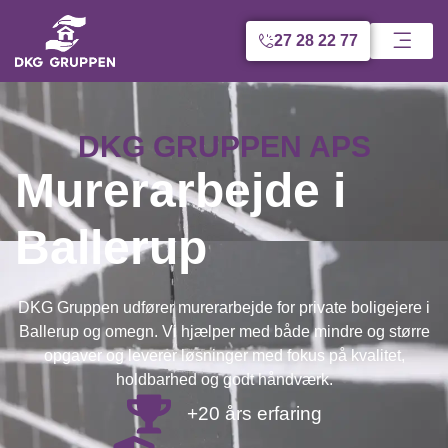
27 28 22 77
DKG GRUPPEN APS
Murerarbejde i
Ballerup
DKG Gruppen udfører murerarbejde for private boligejere i
Ballerup og omegn. Vi hjælper med både mindre og større
opgaver og leverer løsninger med fokus på kvalitet,
holdbarhed og godt håndværk.
+20 års erfaring