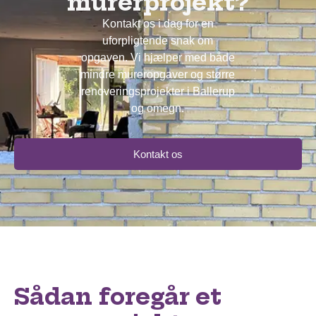
murerprojekt?
Kontakt os i dag for en
uforpligtende snak om
opgaven. Vi hjælper med både
mindre mureropgaver og større
renoveringsprojekter i Ballerup
og omegn.
Kontakt os
Sådan foregår et