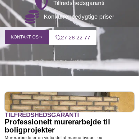
Tilfredshedsgaranti
Konkurrencedygtige priser
KONTAKT OS
27 28 22 77
TILFREDSHEDSGARANTI
Professionelt murerarbejde til
boligprojekter
Murerarbejde er en vigtig del af mange bygge- og