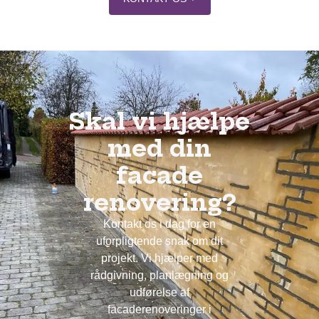
Skal vi hjælpe
med din
facade
renovering?
Kontakt os i dag for en
uforpligtende snak om dit
projekt. Vi hjælper med
rådgivning, planlægning og
udførelse af
facaderenoveringer i