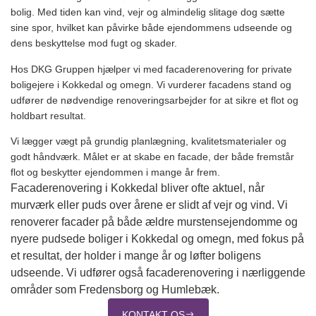
bolig. Med tiden kan vind, vejr og almindelig slitage dog sætte
sine spor, hvilket kan påvirke både ejendommens udseende og
dens beskyttelse mod fugt og skader.
Hos DKG Gruppen hjælper vi med facaderenovering for private
boligejere i Kokkedal og omegn. Vi vurderer facadens stand og
udfører de nødvendige renoveringsarbejder for at sikre et flot og
holdbart resultat.
Vi lægger vægt på grundig planlægning, kvalitetsmaterialer og
godt håndværk. Målet er at skabe en facade, der både fremstår
flot og beskytter ejendommen i mange år frem.
Facaderenovering i Kokkedal bliver ofte aktuel, når
murværk eller puds over årene er slidt af vejr og vind. Vi
renoverer facader på både ældre murstensejendomme og
nyere pudsede boliger i Kokkedal og omegn, med fokus på
et resultat, der holder i mange år og løfter boligens
udseende. Vi udfører også facaderenovering i nærliggende
områder som Fredensborg og Humlebæk.
KONTAKT OS