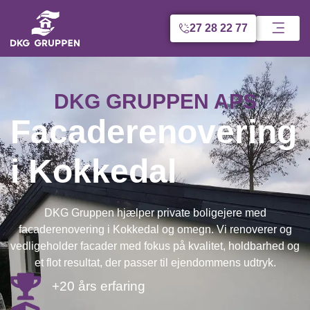
27 28 22 77
DKG GRUPPEN APS
Facaderenovering
i Kokkedal
DKG Gruppen hjælper private boligejere med
facaderenovering i Kokkedal og omegn. Vi renoverer og
vedligeholder facader med fokus på kvalitet, holdbarhed og
et flot resultat, der passer til ejendommens udtryk.
+20 års erfaring